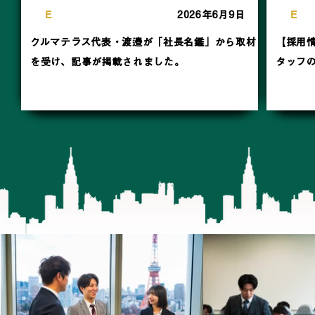
N
E
W
S
N
E
W
S
2026年6月9日
クルマテラス代表・渡邉が「社長名鑑」から取材
【採用
を受け、記事が掲載されました。
タッフ