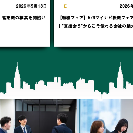
N
E
W
S
2026年5月13日
2026
、営業職の募集を開始い
【転職フェア】5/9マイナビ転職フェ
｜“直接会う”からこそ伝わる会社の魅