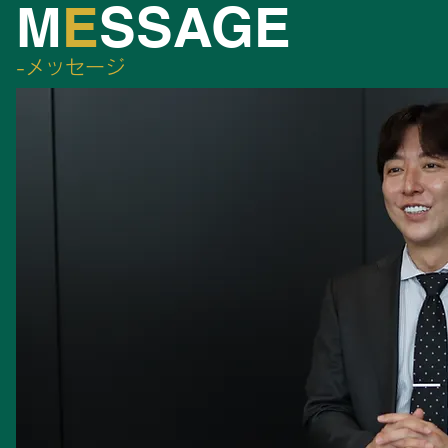
M
E
SSAGE
-​メッセージ