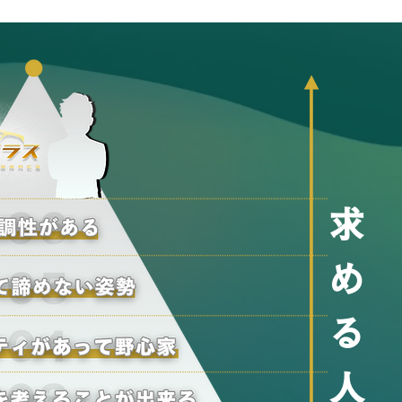
求
め
る
人