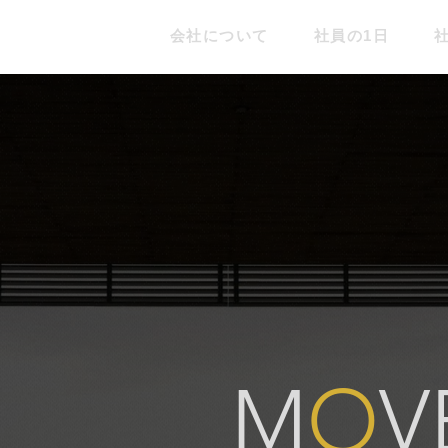
会社について
社員の1日
M
O
V