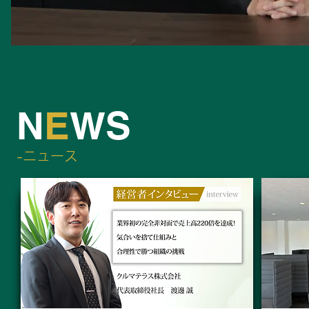
N
E
W
S
-​ニュース