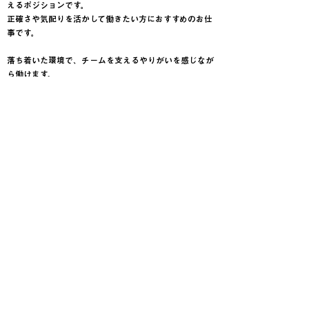
えるポジションです。
正確さや気配りを活かして働きたい方におすすめのお仕
事です。
落ち着いた環境で、チームを支えるやりがいを感じなが
ら働けます。
八王子支店で一緒に働きませんか？
クルマテラスでは、スタッフ同士のコミュニケーション
を大切にしながら、働きやすい環境づくりに力を入れて
います。
経験者の方はもちろん、未経験からチャレンジしたい方
も大歓迎です。
募集詳細につきましては、各求人ページよりご確認くだ
さい。
皆さまからのご応募を心よりお待ちしております。
募集職種一覧へ