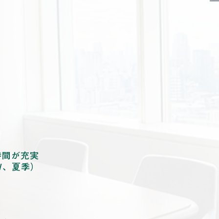
）
時間が充実
W、夏季）
）