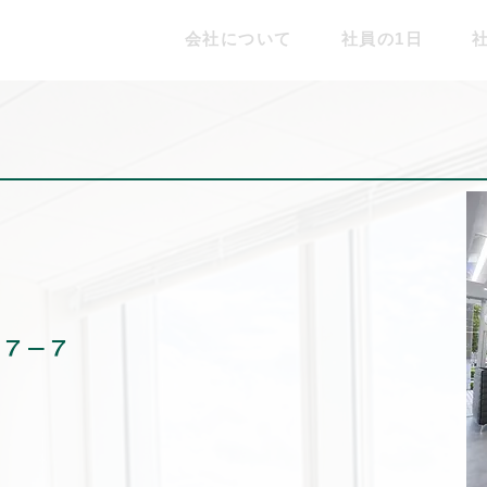
会社について
社員の1日
１７−７