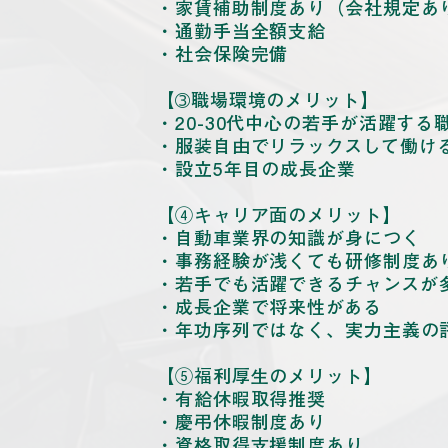
・家賃補助制度あり（会社規定あ
・通勤手当全額支給
・社会保険完備
【➂職場環境のメリット】
・20-30代中心の若手が活躍する
・服装自由でリラックスして働け
・設立5年目の成長企業
【④キャリア面のメリット】
・自動車業界の知識が身につく
・事務経験が浅くても研修制度あ
・若手でも活躍できるチャンスが
・成長企業で将来性がある
・年功序列ではなく、実力主義の
【⑤福利厚生のメリット】
・有給休暇取得推奨
・慶弔休暇制度あり
・資格取得支援制度あり