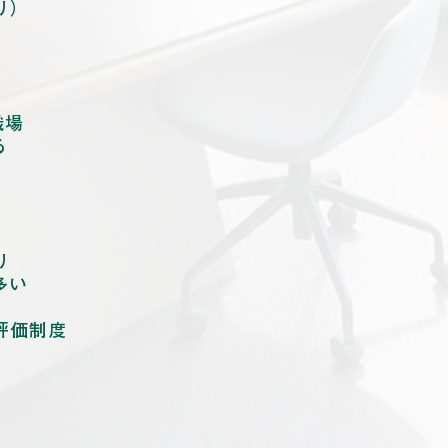
り）
職場
る
り
多い
評価制度