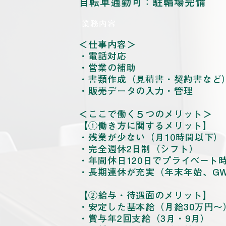
自転車通勤可：駐輪場完備
​業務内容
＜仕事内容＞
・電話対応
・営業の補助
・書類作成（見積書・契約書など
・販売データの入力・管理
＜ここで働く５つのメリット＞
【①働き方に関するメリット】
・残業が少ない（月10時間以下）
・完全週休2日制（シフト）
・年間休日120日でプライベート
・長期連休が充実（年末年始、G
【②給与・待遇面のメリット】
・安定した基本給（月給30万円〜
・賞与年2回支給（3月・9月）