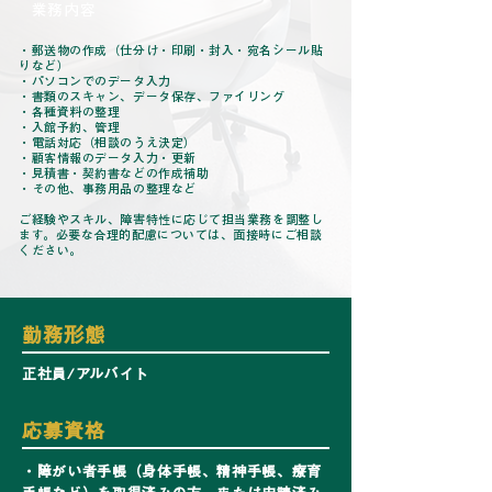
​業務内容
・郵送物の作成（仕分け・印刷・封入・宛名シール貼
りなど）
・パソコンでのデータ入力
・書類のスキャン、データ保存、ファイリング
・各種資料の整理
・入館予約、管理
・電話対応（相談のうえ決定）
・顧客情報のデータ入力・更新
・見積書・契約書などの作成補助
・その他、事務用品の整理など
ご経験やスキル、障害特性に応じて担当業務を調整し
ます。必要な合理的配慮については、面接時にご相談
ください。
​勤務形態
正社員/アルバイト
​応募資格​
・障がい者手帳（身体手帳、精神手帳、療育