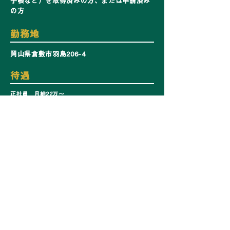
手帳など）を取得済みの方、または申請済み
の方
​勤務地
岡山県倉敷市羽島206-4
​待遇​
正社員 月給22万〜
アルバイト 1300円〜 (1週間に20時間勤務可能な方)
​選考フロー
【STEP.1 エントリー】
必要事項をご入力のうえ、ご応募ください。
▼
【STEP.2 書類選考】
Web履歴書をもとに書類選考を行います。
▼
【STEP.3 面接】
面接は3回を予定しています。
▼
【STEP.4 内定】